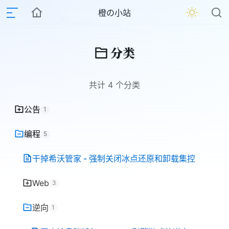
橙の小站
分类
共计 4 个分类
公告
1
编程
5
干掉希沃管家 - 强制关闭冰点还原和卸载集控
Web
3
逆向
1