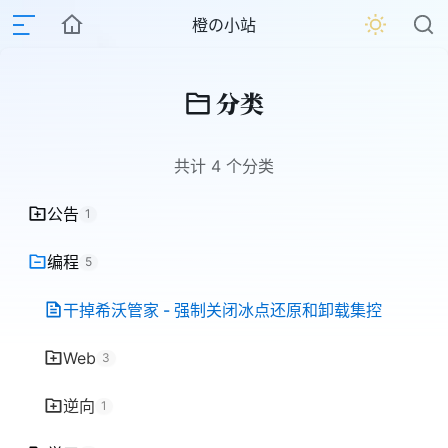
橙の小站
分类
共计 4 个分类
公告
1
编程
5
干掉希沃管家 - 强制关闭冰点还原和卸载集控
Web
3
逆向
1