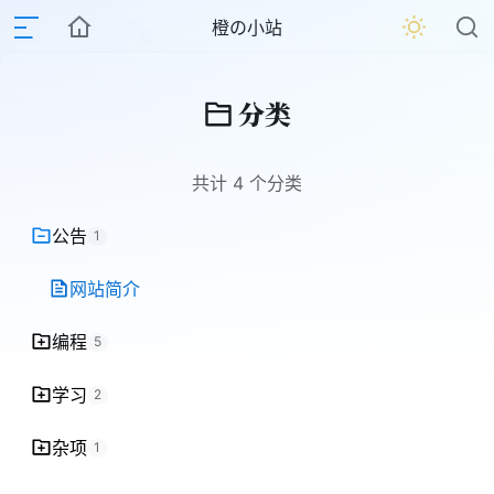
橙の小站
分类
共计 4 个分类
公告
1
网站简介
编程
5
学习
2
杂项
1